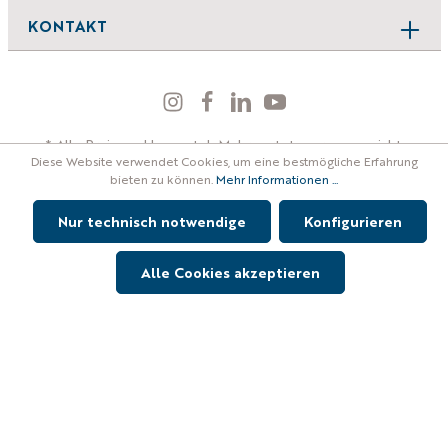
Um weiterzugehen, geben Sie die oben abgebildeten Zei
KONTAKT
* Alle Preise exkl. gesetzl. Mehrwertsteuer, wenn nicht
Diese Website verwendet Cookies, um eine bestmögliche Erfahrung
anders angegeben.
bieten zu können.
Mehr Informationen ...
AGB
Impressum
Privacy
Cookie
Nur technisch notwendige
Konfigurieren
© 2025
MARSEILER
GmbH
Alle Cookies akzeptieren