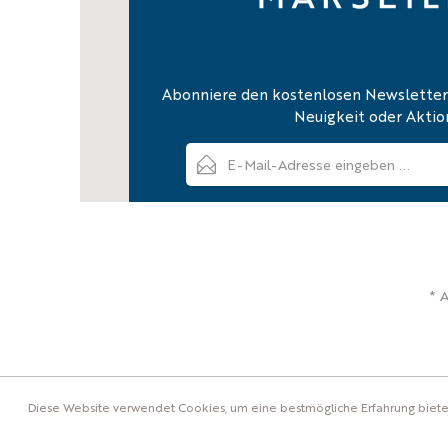
Abonniere den kostenlosen Newsletter
Neuigkeit oder Aktio
E-Mail-Ad
Ich habe die
Datenschutzbestimmungen
zur
und die
AGB
gelesen und bin mit ihnen einv
Um weiterzugehen, geben Sie die o
* 
Diese Website verwendet Cookies, um eine bestmögliche Erfahrung biet