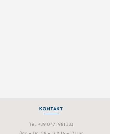
KONTAKT
Tel. +39 0471 981 333
(Mo – Do: 08 – 12 & 14 – 17 Uhr