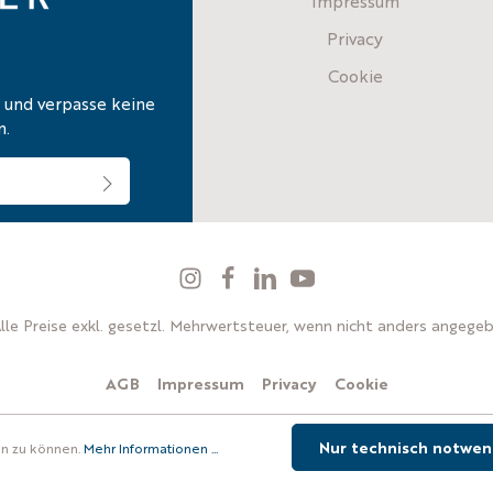
Impressum
Privacy
Cookie
 und verpasse keine
n.
resse*
 Kenntnis genommen
erstanden.
ben abgebildeten Zeichen ein*
Alle Preise exkl. gesetzl. Mehrwertsteuer, wenn nicht anders angegeb
AGB
Impressum
Privacy
Cookie
© 2025
MARSEILER
GmbH
Nur technisch notwen
en zu können.
Mehr Informationen ...