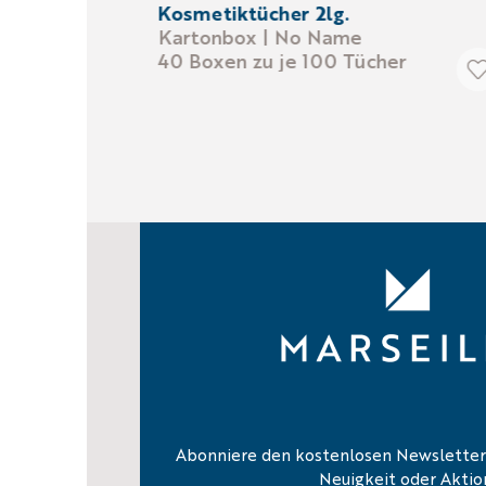
Kosmetiktücher 2lg.
Kartonbox | No Name
40 Boxen zu je 100 Tücher
Abonniere den kostenlosen Newsletter
Neuigkeit oder Aktio