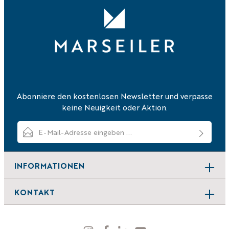
Abonniere den kostenlosen Newsletter und verpasse
keine Neuigkeit oder Aktion.
E-Mail-Adresse*
Ich habe die
Datenschutzbestimmungen
zur Kenntnis genommen
und die
AGB
gelesen und bin mit ihnen einverstanden.
INFORMATIONEN
Um weiterzugehen, geben Sie die oben abgebildeten Zei
KONTAKT