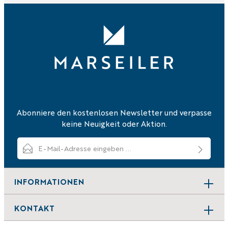
Abonniere den kostenlosen Newsletter und verpasse
keine Neuigkeit oder Aktion.
E-Mail-Adresse*
Ich habe die
Datenschutzbestimmungen
zur Kenntnis genommen
und die
AGB
gelesen und bin mit ihnen einverstanden.
INFORMATIONEN
Um weiterzugehen, geben Sie die oben abgebildeten Zei
KONTAKT