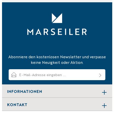
Abonniere den kostenlosen Newsletter und verpasse
keine Neuigkeit oder Aktion.
E-Mail-Adresse*
Ich habe die
Datenschutzbestimmungen
zur Kenntnis genommen
und die
AGB
gelesen und bin mit ihnen einverstanden.
INFORMATIONEN
Um weiterzugehen, geben Sie die oben abgebildeten Zei
KONTAKT